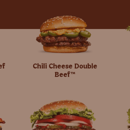
ef
Chili Cheese Double
Beef™