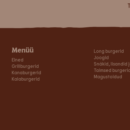
T
Menüü
Long burgerid
Joogid
Eined
Snäkid, lisandid
Grillburgerid
Taimsed burgerid
Kanaburgerid
Magustoidud
Kalaburgerid