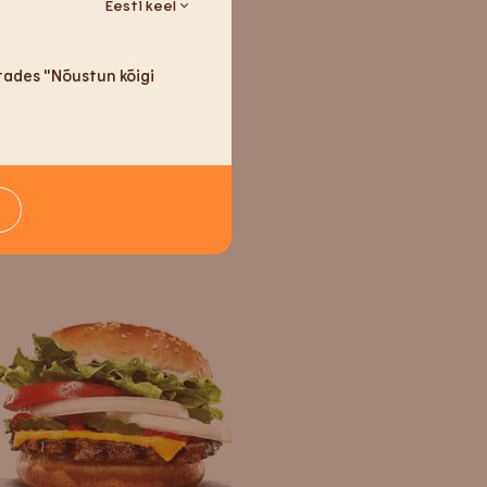
Eesti keel
utades "Nõustun kõigi
Juustuburger