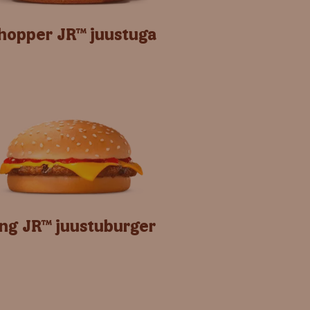
opper JR™ juustuga
ng JR™ juustuburger