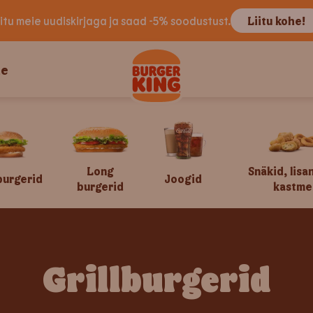
iitu meie uudiskirjaga ja saad -5% soodustust.
Liitu kohe!
le
Long
Snäkid, lisa
burgerid
Joogid
burgerid
kastme
Grillburgerid