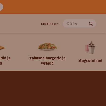
Eesti keel
ndid ja
Taimsed burgerid ja
Magustoidud
d
wrapid