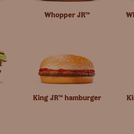
Whopper JR™
Wh
King JR™ hamburger
Ki