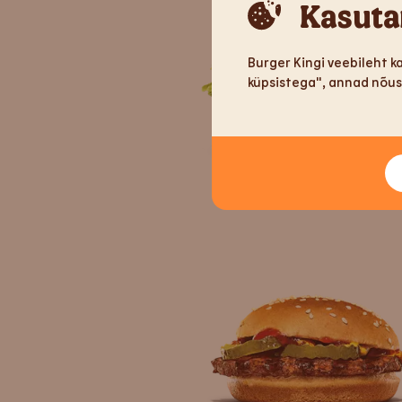
Kasuta
Burger Kingi veebileht k
küpsistega", annad nõuso
Big King XXL
®