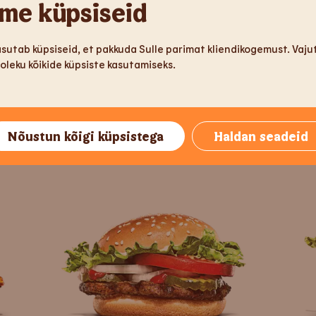
me küpsiseid
asutab küpsiseid, et pakkuda Sulle parimat kliendikogemust. Vaj
leku kõikide küpsiste kasutamiseks.
Nõustun kõigi küpsistega
Haldan seadeid
Topelt juustuburger