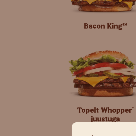
Bacon King™
Topelt Whopper
®
juustuga