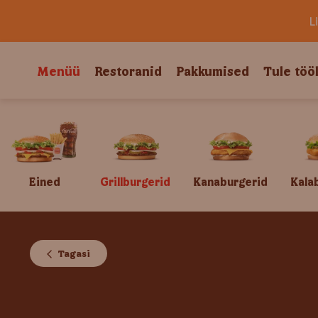
L
Menüü
Restoranid
Pakkumised
Tule töö
Eined
Grillburgerid
Kanaburgerid
Kala
Tagasi