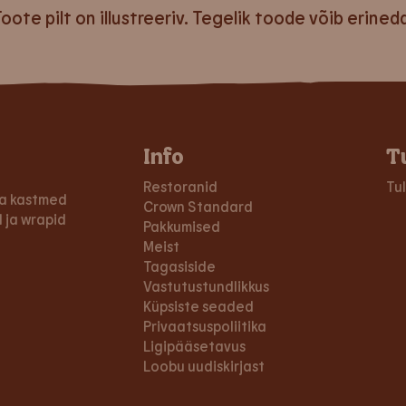
oote pilt on illustreeriv. Tegelik toode võib erined
Info
T
Restoranid
Tu
 ja kastmed
Crown Standard
 ja wrapid
Pakkumised
Meist
Tagasiside
Vastutustundlikkus
Küpsiste seaded
Privaa­tsus­poliitika
Ligipääsetavus
Loobu uudiskirjast