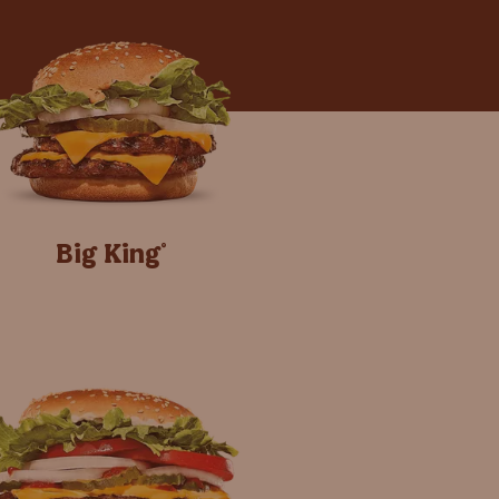
Big King
®