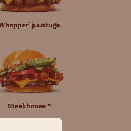
Whopper
juustuga
®
Steakhouse™