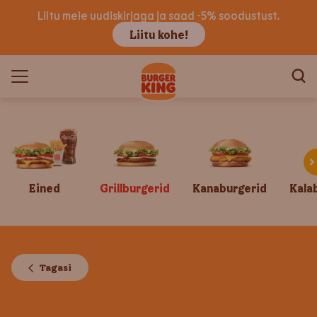
Liitu meie uudiskirjaga ja saad -5% soodustust.
Liitu kohe!
Eined
Grillburgerid
Kanaburgerid
Kala
Tagasi