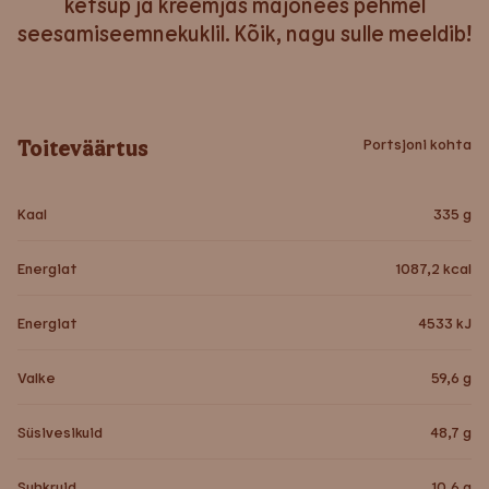
ketšup ja kreemjas majonees pehmel
seesamiseemnekuklil. Kõik, nagu sulle meeldib!
Toiteväärtus
Portsjoni kohta
Kaal
335
g
Energiat
1087,2
kcal
Energiat
4533
kJ
Valke
59,6
g
Süsivesikuid
48,7
g
Suhkruid
10,6
g