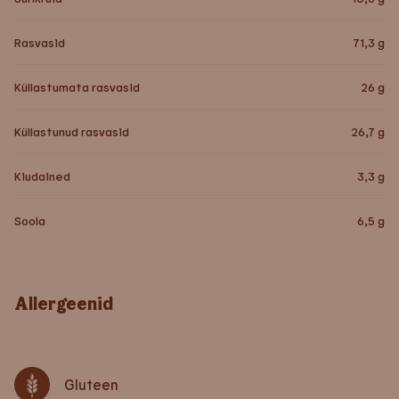
Rasvasid
71,3
g
Küllastumata rasvasid
26
g
Küllastunud rasvasid
26,7
g
Kiudained
3,3
g
Soola
6,5
g
Allergeenid
Gluteen