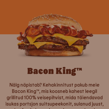
Bacon King™
Nälg näpistab? Kehakinnitust pakub meie
Bacon King™, mis koosneb kahest leegil
grillitud 100% veisepihvist, mida täiendavad
isukas portsjon suitsupeekonit, sulanud juust,