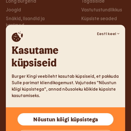
Long burgerid
Tagasiside
Joogid
Vastutustundlikkus
Snäkid, lisandid ja
Küpsiste seaded
kastmed
Privaa­tsus­poliitika
Taimsed burgerid ja
Eesti keel
Ligipääsetavus
wrapid
Loobu uudiskirjast
Kasutame
Magustoidud
küpsiseid
Tule tööle
Sotsiaalmeedia
Tule tööle
Facebook
Burger Kingi veebileht kasutab küpsiseid, et pakkuda
Sulle parimat kliendikogemust. Vajutades "Nõustun
Instagram
kõigi küpsistega", annad nõusoleku kõikide küpsiste
kasutamiseks.
TM & Copyright 2026 Burger King Corporation. Kõik õigused
Nõustun kõigi küpsistega
kaitstud.
Tallink Fast Food OÜ, Reg.kood 14775213, Sadama 5, 10111 Tallinn,