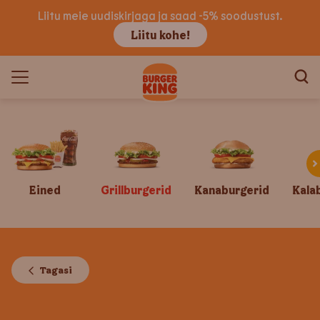
Liitu meie uudiskirjaga ja saad -5% soodustust.
Liitu kohe!
Eined
Grillburgerid
Kanaburgerid
Kala
Tagasi