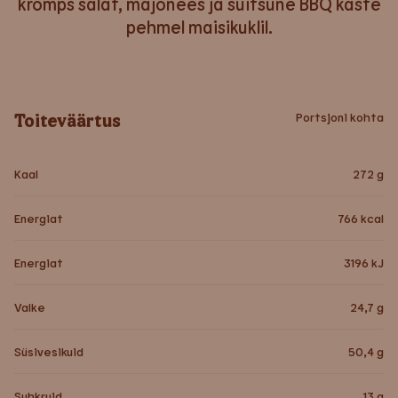
krõmps salat, majonees ja suitsune BBQ kaste
pehmel maisikuklil.
Toiteväärtus
Portsjoni kohta
Kaal
272
g
Energiat
766
kcal
Energiat
3196
kJ
Valke
24,7
g
Süsivesikuid
50,4
g
Suhkruid
13
g