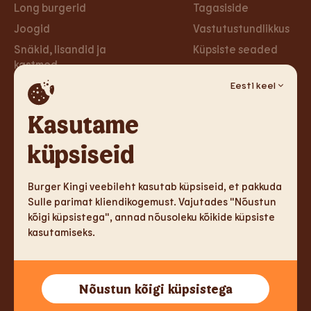
Long burgerid
Tagasiside
Joogid
Vastutustundlikkus
Snäkid, lisandid ja
Küpsiste seaded
kastmed
Privaa­tsus­poliitika
Taimsed burgerid ja
Eesti keel
Ligipääsetavus
wrapid
Loobu uudiskirjast
Kasutame
Magustoidud
küpsiseid
Tule tööle
Sotsiaalmeedia
Tule tööle
Facebook
Burger Kingi veebileht kasutab küpsiseid, et pakkuda
Sulle parimat kliendikogemust. Vajutades "Nõustun
Instagram
kõigi küpsistega", annad nõusoleku kõikide küpsiste
kasutamiseks.
TM & Copyright 2026 Burger King Corporation. Kõik õigused
Nõustun kõigi küpsistega
kaitstud.