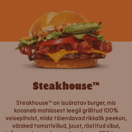
Steakhouse™
Steakhouse™ on isuäratav burger, mis
koosneb mahlasest leegil grillitud 100%
veisepihvist, mida täiendavad rikkalik peekon,
värsked tomativiilud, juust, röstitud sibul,