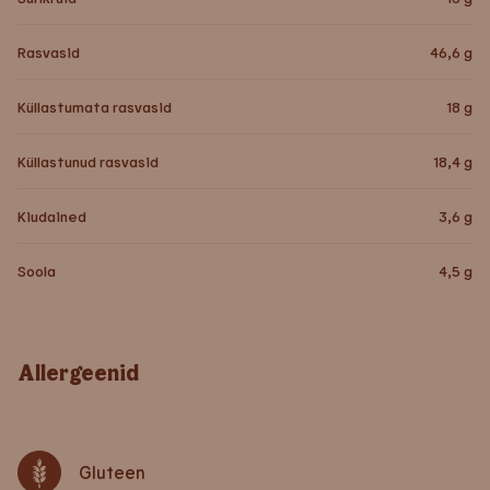
Rasvasid
46,6
g
Küllastumata rasvasid
18
g
Küllastunud rasvasid
18,4
g
Kiudained
3,6
g
Soola
4,5
g
Allergeenid
Gluteen