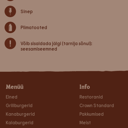
Sinep
Piimatooted
Võib sisaldada jälgi (tarnija sõnul):
seesamiseemned
Menüü
Info
Eined
Restoranid
Grillburgerid
Crown Standard
Kanaburgerid
Pakkumised
Kalaburgerid
Meist