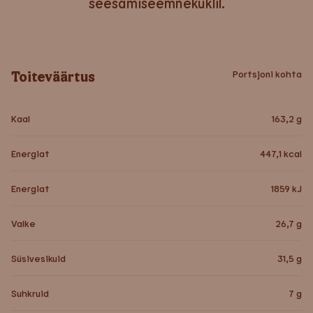
seesamiseemnekuklil.
Toiteväärtus
Portsjoni kohta
Kaal
163,2
g
Energiat
447,1
kcal
Energiat
1859
kJ
Valke
26,7
g
Süsivesikuid
31,5
g
Suhkruid
7
g