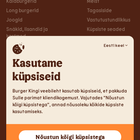
Kalaburgerid
Meist
Long burgerid
Tagasiside
Joogid
Vastutustundlikkus
Snäkid, lisandid ja
Küpsiste seaded
kastmed
Privaa­tsus­poliitika
Taimsed burgerid ja
Eesti keel
Ligipääsetavus
wrapid
Loobu uudiskirjast
Kasutame
Magustoidud
küpsiseid
Tule tööle
Sotsiaalmeedia
Tule tööle
Facebook
Burger Kingi veebileht kasutab küpsiseid, et pakkuda
Sulle parimat kliendikogemust. Vajutades "Nõustun
Instagram
kõigi küpsistega", annad nõusoleku kõikide küpsiste
kasutamiseks.
TM & Copyright 2026 Burger King Corporation. Kõik õigused
Nõustun kõigi küpsistega
kaitstud.