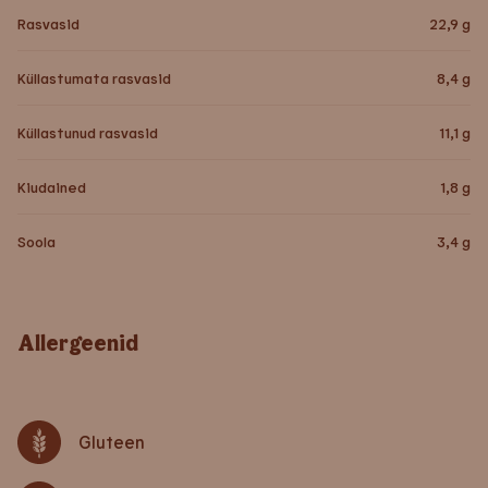
Rasvasid
22,9
g
Küllastumata rasvasid
8,4
g
Küllastunud rasvasid
11,1
g
Kiudained
1,8
g
Soola
3,4
g
Allergeenid
Gluteen