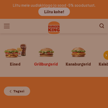
Liitu meie uudiskirjaga ja saad -5% soodustust.
Liitu kohe!
Eined
Grillburgerid
Kanaburgerid
Kala
Tagasi