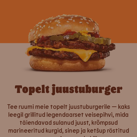
Topelt juustuburger
Tee ruumi meie topelt juustuburgerile — kaks
leegil grillitud legendaarset veisepihvi, mida
täiendavad sulanud juust, krõmpsud
marineeritud kurgid, sinep ja ketšup röstitud