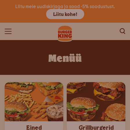
Liitu meie uudiskirjaga ja saad -5% soodustust.
Liitu kohe!
Menüü
Eined
Grillburgerid