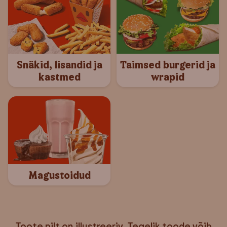
Snäkid, lisandid ja
Taimsed burgerid ja
kastmed
wrapid
Magustoidud
Toote pilt on illustreeriv. Tegelik toode võib