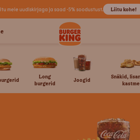
iitu meie uudiskirjaga ja saad -5% soodustust.
Liitu kohe!
le
Long
Snäkid, lisa
burgerid
Joogid
burgerid
kastme