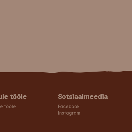
ule tööle
Sotsiaalmeedia
le tööle
Facebook
Instagram