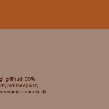
a
l grillitud 100%
at, maitsev juust,
l seesamiseemnekuklil.