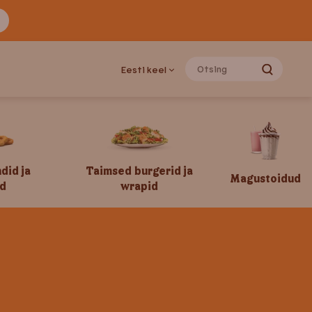
Eesti keel
ndid ja
Taimsed burgerid ja
Magustoidud
d
wrapid