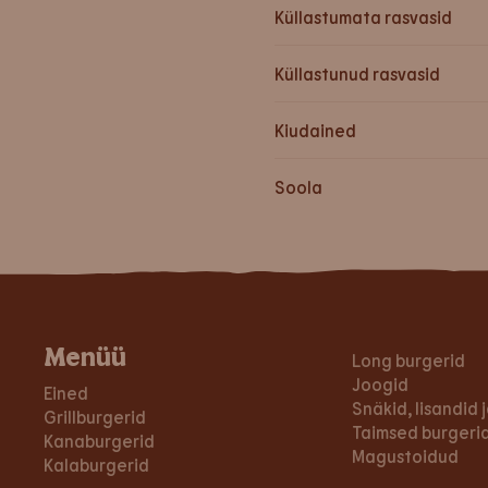
Küllastumata rasvasid
Küllastunud rasvasid
Kiudained
Soola
Menüü
Long burgerid
Joogid
Eined
Snäkid, lisandid
Grillburgerid
Taimsed burgerid
Kanaburgerid
Magustoidud
Kalaburgerid