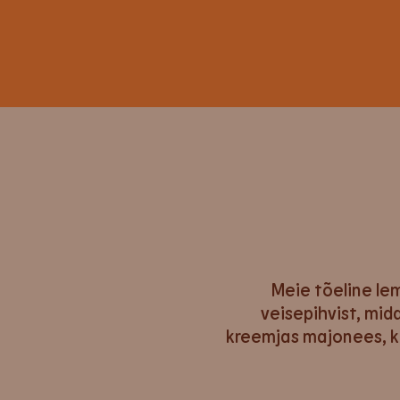
Meie tõeline le
veisepihvist, mid
kreemjas majonees, kr