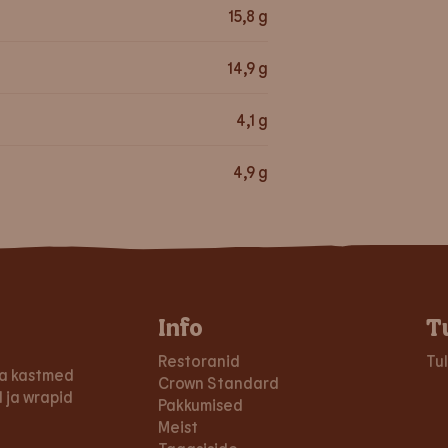
15,8
g
14,9
g
4,1
g
4,9
g
Info
T
Restoranid
Tu
 ja kastmed
Crown Standard
 ja wrapid
Pakkumised
Meist