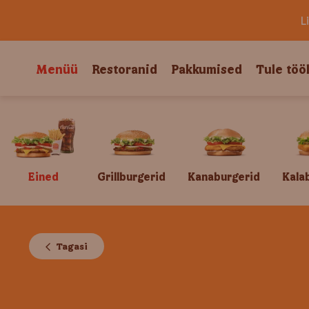
L
Menüü
Restoranid
Pakkumised
Tule töö
Eined
Grillburgerid
Kanaburgerid
Kala
Tagasi