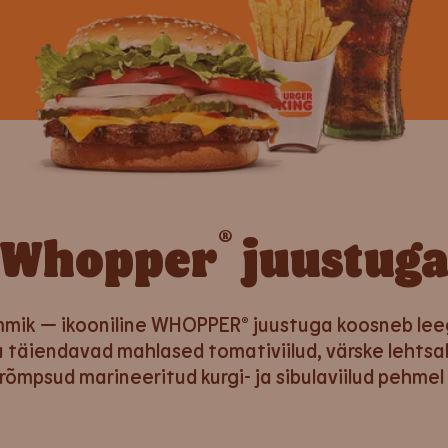
®
Whopper
juustug
mmik — ikooniline WHOPPER® juustuga koosneb leegi
a täiendavad mahlased tomativiilud, värske lehtsal
õmpsud marineeritud kurgi- ja sibulaviilud pehme