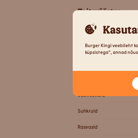
Toiteväärtus
Kasuta
Kaal
Burger Kingi veebileht k
Energiat
küpsistega", annad nõuso
Energiat
Valke
Süsivesikuid
Suhkruid
Rasvasid