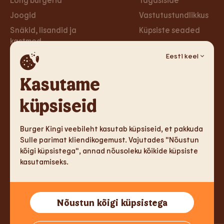
Joogid
Vastutustundlikkus
Snäkid, lisandid ja
Küpsiste seaded
kastmed
Privaa­tsus­poliitika
Taimsed burgerid ja
Eesti keel
Ligipääsetavus
wrapid
Loobu uudiskirjast
Kasutame
Magustoidud
küpsiseid
Tule tööle
Sotsiaalmeedia
Tule tööle
Facebook
Burger Kingi veebileht kasutab küpsiseid, et pakkuda
Sulle parimat kliendikogemust. Vajutades "Nõustun
Instagram
kõigi küpsistega", annad nõusoleku kõikide küpsiste
kasutamiseks.
TM & Copyright 2026 Burger King Corporation. Kõik õigused
Nõustun kõigi küpsistega
kaitstud.
Tallink Fast Food OÜ, Reg.kood 14775213, Sadama 5, 10111 Tallinn,