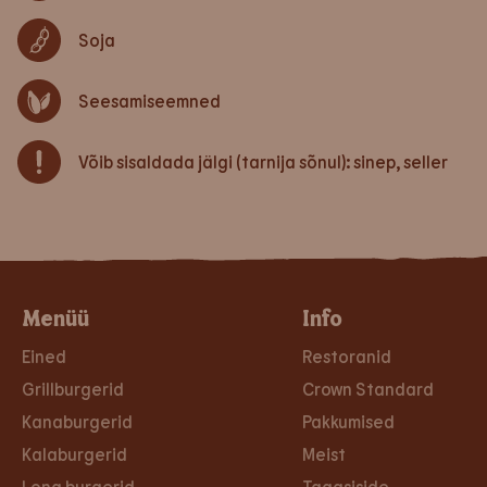
Soja
Seesamiseemned
Võib sisaldada jälgi (tarnija sõnul): sinep, seller
Menüü
Info
Eined
Restoranid
Grillburgerid
Crown Standard
Kanaburgerid
Pakkumised
Kalaburgerid
Meist
Long burgerid
Tagasiside