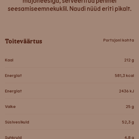
majoneesiga, serveeritud pehmel
seesamiseemnekuklil. Naudi nüüd eriti pikalt.
Toiteväärtus
Portsjoni kohta
Kaal
212
g
Energiat
581,3
kcal
Energiat
2436
kJ
Valke
25
g
Süsivesikuid
52,3
g
Suhkruid
4,8
g