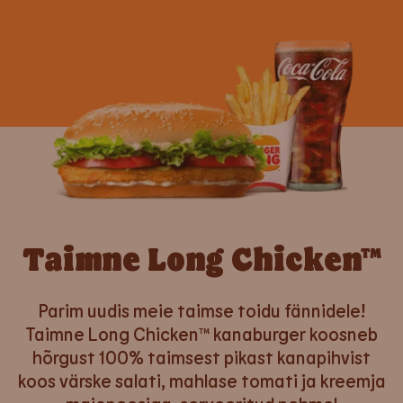
Taimne Long Chicken™
Parim uudis meie taimse toidu fännidele!
Taimne Long Chicken™ kanaburger koosneb
hõrgust 100% taimsest pikast kanapihvist
koos värske salati, mahlase tomati ja kreemja