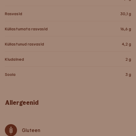
Rasvasid
30,1
g
Küllastumata rasvasid
16,6
g
Küllastunud rasvasid
4,2
g
Kiudained
2
g
Soola
3
g
Allergeenid
Gluteen